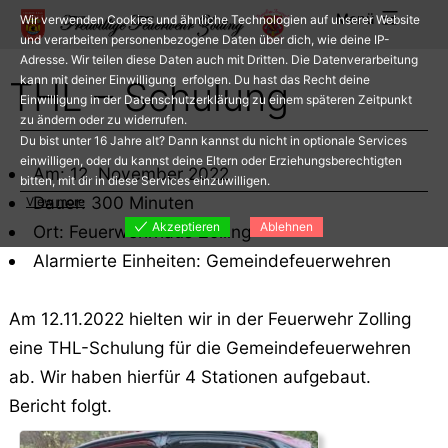
Zum
Menü
Wir verwenden Cookies und ähnliche Technologien auf unserer Website
Inhalt
und verarbeiten personenbezogene Daten über dich, wie deine IP-
Adresse. Wir teilen diese Daten auch mit Dritten. Die Datenverarbeitung
springen
kann mit deiner Einwilligung erfolgen. Du hast das Recht deine
THL – Schulung
Einwilligung in der Datenschutzerklärung zu einem späteren Zeitpunkt
zu ändern oder zu widerrufen.
Du bist unter 16 Jahre alt? Dann kannst du nicht in optionale Services
einwilligen, oder du kannst deine Eltern oder Erziehungsberechtigten
Am: 12. November 2022
bitten, mit dir in diese Services einzuwilligen.
Dauer: 300 Minuten
View more
Akzeptieren
Ablehnen
Ort: Feuerwehrhaus Zolling
Alarmierte Einheiten: Gemeindefeuerwehren
Am 12.11.2022 hielten wir in der Feuerwehr Zolling
eine THL-Schulung für die Gemeindefeuerwehren
ab. Wir haben hierfür 4 Stationen aufgebaut.
Bericht folgt.