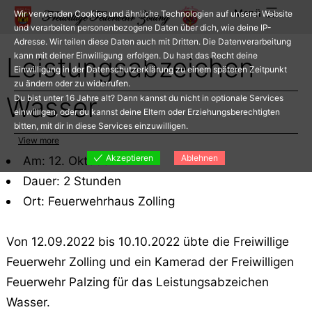
Zum
Menü
Wir verwenden Cookies und ähnliche Technologien auf unserer Website
Inhalt
und verarbeiten personenbezogene Daten über dich, wie deine IP-
Adresse. Wir teilen diese Daten auch mit Dritten. Die Datenverarbeitung
springen
kann mit deiner Einwilligung erfolgen. Du hast das Recht deine
Leistungsabzeichen
Einwilligung in der Datenschutzerklärung zu einem späteren Zeitpunkt
zu ändern oder zu widerrufen.
Wasser
Du bist unter 16 Jahre alt? Dann kannst du nicht in optionale Services
einwilligen, oder du kannst deine Eltern oder Erziehungsberechtigten
bitten, mit dir in diese Services einzuwilligen.
View more
Akzeptieren
Ablehnen
Am: 12. Oktober 2022
Dauer: 2 Stunden
Ort: Feuerwehrhaus Zolling
Von 12.09.2022 bis 10.10.2022 übte die Freiwillige
Feuerwehr Zolling und ein Kamerad der Freiwilligen
Feuerwehr Palzing für das Leistungsabzeichen
Wasser.