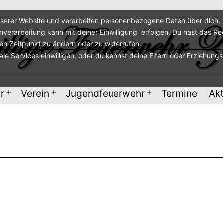
serer Website und verarbeiten personenbezogene Daten über dich, w
enverarbeitung kann mit deiner Einwilligung erfolgen. Du hast das Re
ren Zeitpunkt zu ändern oder zu widerrufen.
nale Services einwilligen, oder du kannst deine Eltern oder Erziehung
r
Verein
Jugendfeuerwehr
Termine
Akt
Menü
Menü
Menü
öffnen
öffnen
öffnen