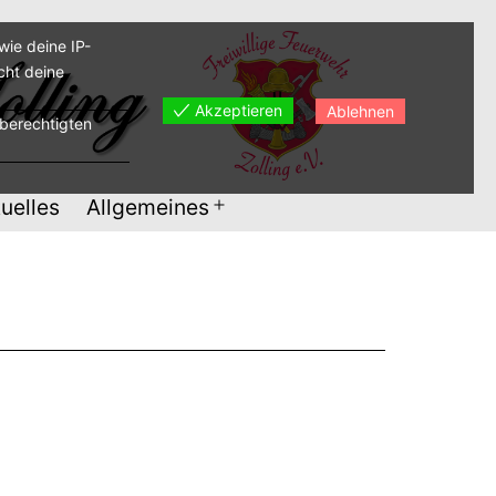
ie deine IP-
cht deine
Akzeptieren
Ablehnen
sberechtigten
uelles
Allgemeines
Menü
öffnen