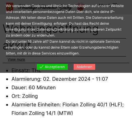
Zum
Menü
Wir verwenden Cookies und ähnliche Technologien auf unserer Website
Inhalt
und verarbeiten personenbezogene Daten über dich, wie deine IP-
Adresse. Wir teilen diese Daten auch mit Dritten. Die Datenverarbeitung
springen
kann mit deiner Einwilligung erfolgen. Du hast das Recht deine
Wohnungsöffnung
Einwilligung in der Datenschutzerklärung zu einem späteren Zeitpunkt
zu ändern oder zu widerrufen.
akkut
Du bist unter 16 Jahre alt? Dann kannst du nicht in optionale Services
einwilligen, oder du kannst deine Eltern oder Erziehungsberechtigten
bitten, mit dir in diese Services einzuwilligen.
View more
Akzeptieren
Ablehnen
Einsatz: THL
Alarmierung: 02. Dezember 2024 - 11:07
Dauer: 60 Minuten
Ort: Zolling
Alarmierte Einheiten: Florian Zolling 40/1 (HLF);
Florian Zolling 14/1 (MTW)