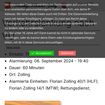
Zum
Menü
Wir verwenden Cookies und ähnliche Technologien auf unserer Website
Inhalt
und verarbeiten personenbezogene Daten über dich, wie deine IP-
Adresse. Wir teilen diese Daten auch mit Dritten. Die Datenverarbeitung
springen
kann mit deiner Einwilligung erfolgen. Du hast das Recht deine
Verkehrslenkung nach
Einwilligung in der Datenschutzerklärung zu einem späteren Zeitpunkt
zu ändern oder zu widerrufen.
VU
Du bist unter 16 Jahre alt? Dann kannst du nicht in optionale Services
einwilligen, oder du kannst deine Eltern oder Erziehungsberechtigten
bitten, mit dir in diese Services einzuwilligen.
View more
Akzeptieren
Ablehnen
Einsatz: THL
Alarmierung: 06. September 2024 - 19:40
Dauer: 60 Minuten
Ort: Zolling
Alarmierte Einheiten: Florian Zolling 40/1 (HLF);
Florian Zolling 14/1 (MTW); Rettungsdienst;