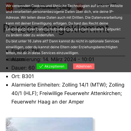
Zum
Menü
Wir verwenden Cookies und ähnliche Technologien auf unserer Website
Inhalt
und verarbeiten personenbezogene Daten über dich, wie deine IP-
Adresse. Wir teilen diese Daten auch mit Dritten. Die Datenverarbeitung
springen
kann mit deiner Einwilligung erfolgen. Du hast das Recht deine
Person eingeklemmt
Einwilligung in der Datenschutzerklärung zu einem späteren Zeitpunkt
zu ändern oder zu widerrufen.
Du bist unter 16 Jahre alt? Dann kannst du nicht in optionale Services
einwilligen, oder du kannst deine Eltern oder Erziehungsberechtigten
Einsatz: THL
bitten, mit dir in diese Services einzuwilligen.
Alarmierung: 14. März 2024 - 10:01
View more
Akzeptieren
Ablehnen
Dauer: 60 Minuten
Ort: B301
Alarmierte Einheiten: Zolling 14/1 (MTW); Zolling
40/1 (HLF); Freiwillige Feuerwehr Attenkirchen;
Feuerwehr Haag an der Amper