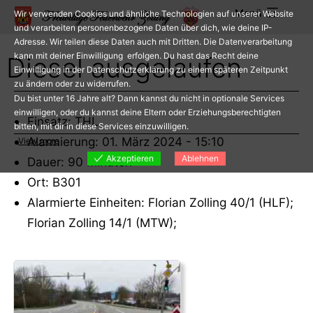
Zum
Menü
Wir verwenden Cookies und ähnliche Technologien auf unserer Website
Inhalt
und verarbeiten personenbezogene Daten über dich, wie deine IP-
Adresse. Wir teilen diese Daten auch mit Dritten. Die Datenverarbeitung
springen
kann mit deiner Einwilligung erfolgen. Du hast das Recht deine
Diesel ausgelaufen
Einwilligung in der Datenschutzerklärung zu einem späteren Zeitpunkt
zu ändern oder zu widerrufen.
Du bist unter 16 Jahre alt? Dann kannst du nicht in optionale Services
einwilligen, oder du kannst deine Eltern oder Erziehungsberechtigten
Einsatz: THL
bitten, mit dir in diese Services einzuwilligen.
Alarmierung: 01. März 2024 - 15:10
View more
Akzeptieren
Ablehnen
Dauer: 90 Minuten
Ort: B301
Alarmierte Einheiten: Florian Zolling 40/1 (HLF);
Florian Zolling 14/1 (MTW);