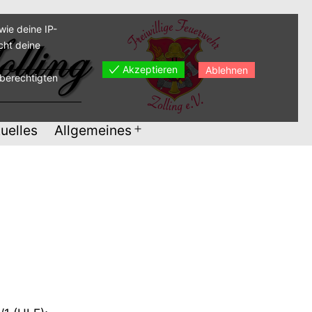
ie deine IP-
cht deine
Akzeptieren
Ablehnen
sberechtigten
uelles
Allgemeines
Menü
öffnen