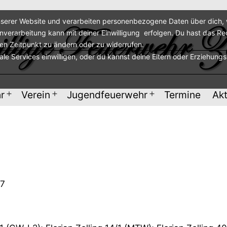
serer Website und verarbeiten personenbezogene Daten über dich, w
enverarbeitung kann mit deiner Einwilligung erfolgen. Du hast das Re
ren Zeitpunkt zu ändern oder zu widerrufen.
nale Services einwilligen, oder du kannst deine Eltern oder Erziehung
r
Verein
Jugendfeuerwehr
Termine
Akt
Menü
Menü
Menü
öffnen
öffnen
öffnen
47