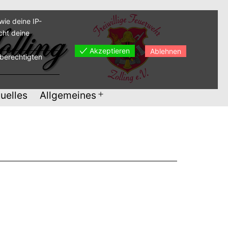
ie deine IP-
cht deine
Akzeptieren
Ablehnen
sberechtigten
uelles
Allgemeines
Menü
öffnen