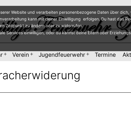
serer Website und verarbeiten personenbezogene Daten über dich, w
enverarbeitung kann mit deiner Einwilligung erfolgen. Du hast das Re
ren Zeitpunkt zu ändern oder zu widerrufen.
nale Services einwilligen, oder du kannst deine Eltern oder Erziehung
r
Verein
Jugendfeuerwehr
Termine
Akt
Menü
Menü
Menü
öffnen
öffnen
öffnen
pracherwiderung