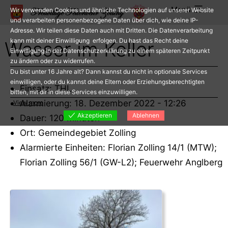
Zum
Menü
Wir verwenden Cookies und ähnliche Technologien auf unserer Website
Inhalt
und verarbeiten personenbezogene Daten über dich, wie deine IP-
Adresse. Wir teilen diese Daten auch mit Dritten. Die Datenverarbeitung
springen
kann mit deiner Einwilligung erfolgen. Du hast das Recht deine
Wasser im Keller
Einwilligung in der Datenschutzerklärung zu einem späteren Zeitpunkt
zu ändern oder zu widerrufen.
Du bist unter 16 Jahre alt? Dann kannst du nicht in optionale Services
einwilligen, oder du kannst deine Eltern oder Erziehungsberechtigten
Einsatz: THL
bitten, mit dir in diese Services einzuwilligen.
Alarmierung: 18. Dezember 2022 - 12:26
View more
Akzeptieren
Ablehnen
Dauer: 120 Minuten
Ort: Gemeindegebiet Zolling
Alarmierte Einheiten: Florian Zolling 14/1 (MTW);
Florian Zolling 56/1 (GW-L2); Feuerwehr Anglberg