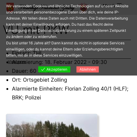
Zum
Menü
Wir verwenden Cookies und ähnliche Technologien auf unserer Website
Inhalt
und verarbeiten personenbezogene Daten über dich, wie deine IP-
Adresse. Wir teilen diese Daten auch mit Dritten. Die Datenverarbeitung
springen
kann mit deiner Einwilligung erfolgen. Du hast das Recht deine
VU mit PKW
Einwilligung in der Datenschutzerklärung zu einem späteren Zeitpunkt
zu ändern oder zu widerrufen.
Du bist unter 16 Jahre alt? Dann kannst du nicht in optionale Services
einwilligen, oder du kannst deine Eltern oder Erziehungsberechtigten
Einsatz: THL
bitten, mit dir in diese Services einzuwilligen.
Alarmierung: 18. Februar 2022 - 09:30
View more
Akzeptieren
Ablehnen
Dauer: 60 Minuten
Ort: Ortsgebiet Zolling
Alarmierte Einheiten: Florian Zolling 40/1 (HLF);
BRK; Polizei