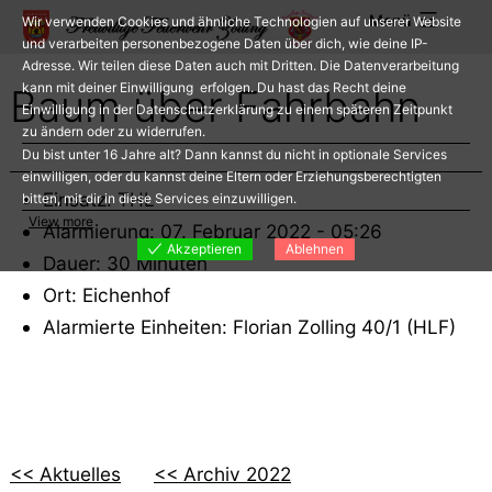
Zum
Menü
Wir verwenden Cookies und ähnliche Technologien auf unserer Website
Inhalt
und verarbeiten personenbezogene Daten über dich, wie deine IP-
Adresse. Wir teilen diese Daten auch mit Dritten. Die Datenverarbeitung
springen
kann mit deiner Einwilligung erfolgen. Du hast das Recht deine
Baum über Fahrbahn
Einwilligung in der Datenschutzerklärung zu einem späteren Zeitpunkt
zu ändern oder zu widerrufen.
Du bist unter 16 Jahre alt? Dann kannst du nicht in optionale Services
einwilligen, oder du kannst deine Eltern oder Erziehungsberechtigten
Einsatz: THL
bitten, mit dir in diese Services einzuwilligen.
View more
Alarmierung: 07. Februar 2022 - 05:26
Akzeptieren
Ablehnen
Dauer: 30 Minuten
Ort: Eichenhof
Alarmierte Einheiten: Florian Zolling 40/1 (HLF)
<< Aktuelles
<< Archiv 2022