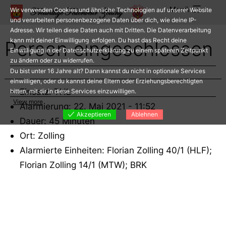
Zum
Menü
Wir verwenden Cookies und ähnliche Technologien auf unserer Website
Inhalt
und verarbeiten personenbezogene Daten über dich, wie deine IP-
Adresse. Wir teilen diese Daten auch mit Dritten. Die Datenverarbeitung
springen
kann mit deiner Einwilligung erfolgen. Du hast das Recht deine
Person eingeschlossen
Einwilligung in der Datenschutzerklärung zu einem späteren Zeitpunkt
zu ändern oder zu widerrufen.
Du bist unter 16 Jahre alt? Dann kannst du nicht in optionale Services
einwilligen, oder du kannst deine Eltern oder Erziehungsberechtigten
Einsatz: THL
bitten, mit dir in diese Services einzuwilligen.
View more
Alarmierung: 22. Mai 2021 - 11:52
Akzeptieren
Ablehnen
Dauer: 45 Minuten
Ort: Zolling
Alarmierte Einheiten: Florian Zolling 40/1 (HLF);
Florian Zolling 14/1 (MTW); BRK