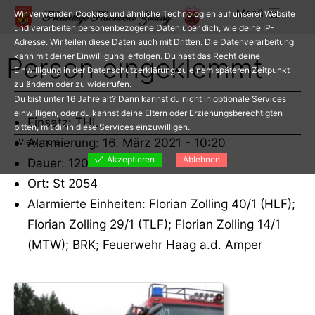
Zum
Menü
Wir verwenden Cookies und ähnliche Technologien auf unserer Website
Inhalt
und verarbeiten personenbezogene Daten über dich, wie deine IP-
Adresse. Wir teilen diese Daten auch mit Dritten. Die Datenverarbeitung
springen
kann mit deiner Einwilligung erfolgen. Du hast das Recht deine
Person eingeklemmt
Einwilligung in der Datenschutzerklärung zu einem späteren Zeitpunkt
zu ändern oder zu widerrufen.
Du bist unter 16 Jahre alt? Dann kannst du nicht in optionale Services
einwilligen, oder du kannst deine Eltern oder Erziehungsberechtigten
Einsatz: THL
bitten, mit dir in diese Services einzuwilligen.
Alarmierung: 16. März 2021 - 10:20
View more
Akzeptieren
Ablehnen
Dauer: 120 Minuten
Ort: St 2054
Alarmierte Einheiten: Florian Zolling 40/1 (HLF);
Florian Zolling 29/1 (TLF); Florian Zolling 14/1
(MTW); BRK; Feuerwehr Haag a.d. Amper