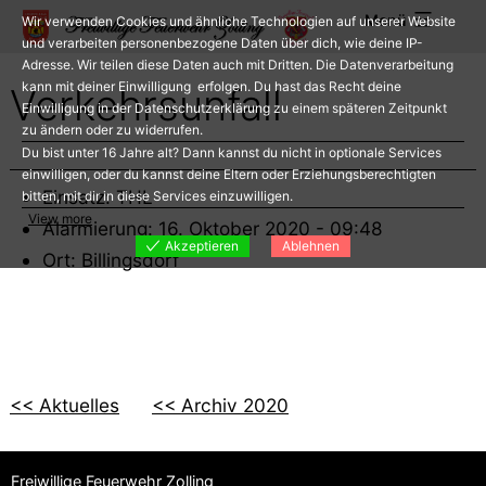
Zum
Menü
Wir verwenden Cookies und ähnliche Technologien auf unserer Website
Inhalt
und verarbeiten personenbezogene Daten über dich, wie deine IP-
Adresse. Wir teilen diese Daten auch mit Dritten. Die Datenverarbeitung
springen
kann mit deiner Einwilligung erfolgen. Du hast das Recht deine
Verkehrsunfall
Einwilligung in der Datenschutzerklärung zu einem späteren Zeitpunkt
zu ändern oder zu widerrufen.
Du bist unter 16 Jahre alt? Dann kannst du nicht in optionale Services
einwilligen, oder du kannst deine Eltern oder Erziehungsberechtigten
Einsatz: THL
bitten, mit dir in diese Services einzuwilligen.
View more
Alarmierung: 16. Oktober 2020 - 09:48
Akzeptieren
Ablehnen
Ort: Billingsdorf
<< Aktuelles
<< Archiv 2020
Freiwillige Feuerwehr Zolling