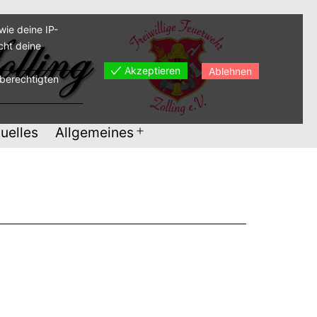
ie deine IP-
cht deine
Akzeptieren
Ablehnen
sberechtigten
uelles
Allgemeines
Menü
öffnen