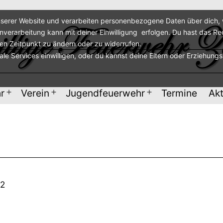
serer Website und verarbeiten personenbezogene Daten über dich, w
enverarbeitung kann mit deiner Einwilligung erfolgen. Du hast das Re
ren Zeitpunkt zu ändern oder zu widerrufen.
nale Services einwilligen, oder du kannst deine Eltern oder Erziehung
r
Verein
Jugendfeuerwehr
Termine
Akt
Menü
Menü
Menü
öffnen
öffnen
öffnen
42