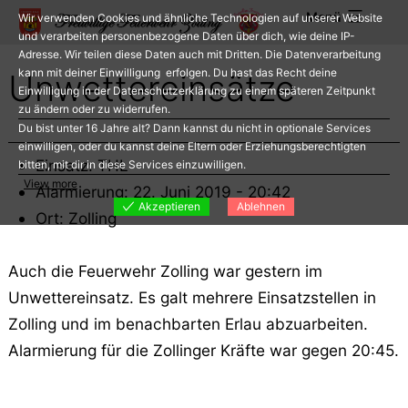
Zum
Menü
Wir verwenden Cookies und ähnliche Technologien auf unserer Website
Inhalt
und verarbeiten personenbezogene Daten über dich, wie deine IP-
Adresse. Wir teilen diese Daten auch mit Dritten. Die Datenverarbeitung
springen
kann mit deiner Einwilligung erfolgen. Du hast das Recht deine
Unwettereinsätze
Einwilligung in der Datenschutzerklärung zu einem späteren Zeitpunkt
zu ändern oder zu widerrufen.
Du bist unter 16 Jahre alt? Dann kannst du nicht in optionale Services
einwilligen, oder du kannst deine Eltern oder Erziehungsberechtigten
Einsatz: THL
bitten, mit dir in diese Services einzuwilligen.
View more
Alarmierung: 22. Juni 2019 - 20:42
Akzeptieren
Ablehnen
Ort: Zolling
Auch die Feuerwehr Zolling war gestern im
Unwettereinsatz. Es galt mehrere Einsatzstellen in
Zolling und im benachbarten Erlau abzuarbeiten.
Alarmierung für die Zollinger Kräfte war gegen 20:45.