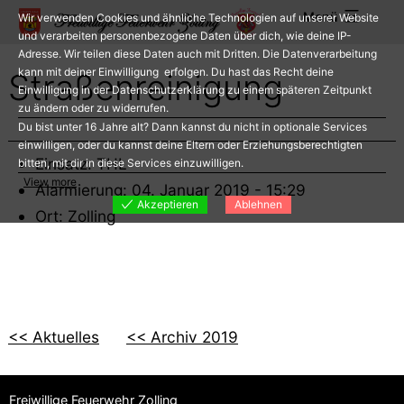
Zum
Menü
Wir verwenden Cookies und ähnliche Technologien auf unserer Website
Inhalt
und verarbeiten personenbezogene Daten über dich, wie deine IP-
Adresse. Wir teilen diese Daten auch mit Dritten. Die Datenverarbeitung
springen
kann mit deiner Einwilligung erfolgen. Du hast das Recht deine
Straßenreinigung
Einwilligung in der Datenschutzerklärung zu einem späteren Zeitpunkt
zu ändern oder zu widerrufen.
Du bist unter 16 Jahre alt? Dann kannst du nicht in optionale Services
einwilligen, oder du kannst deine Eltern oder Erziehungsberechtigten
Einsatz: THL
bitten, mit dir in diese Services einzuwilligen.
View more
Alarmierung: 04. Januar 2019 - 15:29
Akzeptieren
Ablehnen
Ort: Zolling
<< Aktuelles
<< Archiv 2019
Freiwillige Feuerwehr Zolling