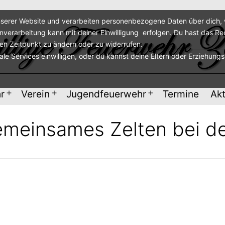
serer Website und verarbeiten personenbezogene Daten über dich, w
enverarbeitung kann mit deiner Einwilligung erfolgen. Du hast das Re
ren Zeitpunkt zu ändern oder zu widerrufen.
nale Services einwilligen, oder du kannst deine Eltern oder Erziehung
r
Verein
Jugendfeuerwehr
Termine
Akt
Menü
Menü
Menü
öffnen
öffnen
öffnen
meinsames Zelten bei d