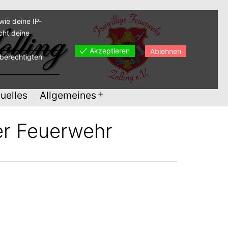
ie deine IP-
cht deine
Akzeptieren
Ablehnen
sberechtigten
uelles
Allgemeines
Menü
öffnen
er Feuerwehr