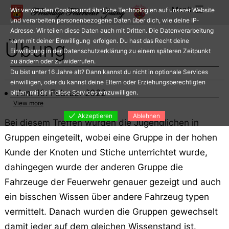
Zum
Menü
Wir verwenden Cookies und ähnliche Technologien auf unserer Website
Inhalt
und verarbeiten personenbezogene Daten über dich, wie deine IP-
Adresse. Wir teilen diese Daten auch mit Dritten. Die Datenverarbeitung
springen
kann mit deiner Einwilligung erfolgen. Du hast das Recht deine
Übung
Einwilligung in der Datenschutzerklärung zu einem späteren Zeitpunkt
zu ändern oder zu widerrufen.
Du bist unter 16 Jahre alt? Dann kannst du nicht in optionale Services
einwilligen, oder du kannst deine Eltern oder Erziehungsberechtigten
Am: 19. Februar 2022
bitten, mit dir in diese Services einzuwilligen.
View more
Akzeptieren
Ablehnen
Bei diesem Treffen wurden die Jugendlichen in
Gruppen eingeteilt, wobei eine Gruppe in der hohen
Kunde der Knoten und Stiche unterrichtet wurde,
dahingegen wurde der anderen Gruppe die
Fahrzeuge der Feuerwehr genauer gezeigt und auch
ein bisschen Wissen über andere Fahrzeug typen
vermittelt. Danach wurden die Gruppen gewechselt
damit jeder auf dem gleichen Wissenstand ist.