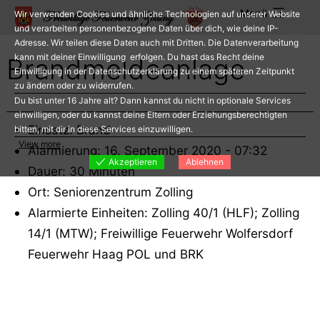
Zum
Menü
Wir verwenden Cookies und ähnliche Technologien auf unserer Website
Inhalt
und verarbeiten personenbezogene Daten über dich, wie deine IP-
Adresse. Wir teilen diese Daten auch mit Dritten. Die Datenverarbeitung
springen
kann mit deiner Einwilligung erfolgen. Du hast das Recht deine
Brandmeldeanlage
Einwilligung in der Datenschutzerklärung zu einem späteren Zeitpunkt
zu ändern oder zu widerrufen.
Du bist unter 16 Jahre alt? Dann kannst du nicht in optionale Services
einwilligen, oder du kannst deine Eltern oder Erziehungsberechtigten
Einsatz: Brand
bitten, mit dir in diese Services einzuwilligen.
View more
Alarmierung: 16. September 2020 - 07:32
Akzeptieren
Ablehnen
Dauer: 30 Minuten
Ort: Seniorenzentrum Zolling
Alarmierte Einheiten: Zolling 40/1 (HLF); Zolling
14/1 (MTW); Freiwillige Feuerwehr Wolfersdorf
Feuerwehr Haag POL und BRK