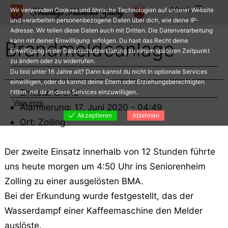
Zum
Menü
Wir verwenden Cookies und ähnliche Technologien auf unserer Website
Inhalt
und verarbeiten personenbezogene Daten über dich, wie deine IP-
Adresse. Wir teilen diese Daten auch mit Dritten. Die Datenverarbeitung
springen
kann mit deiner Einwilligung erfolgen. Du hast das Recht deine
Brandmeldeanlage
Einwilligung in der Datenschutzerklärung zu einem späteren Zeitpunkt
zu ändern oder zu widerrufen.
Du bist unter 16 Jahre alt? Dann kannst du nicht in optionale Services
einwilligen, oder du kannst deine Eltern oder Erziehungsberechtigten
Einsatz: Brand
bitten, mit dir in diese Services einzuwilligen.
View more
Alarmierung: 17. Juni 2020 - 04:49
Akzeptieren
Ablehnen
Ort: Zolling
Der zweite Einsatz innerhalb von 12 Stunden führte
uns heute morgen um 4:50 Uhr ins Seniorenheim
Zolling zu einer ausgelösten BMA.
Bei der Erkundung wurde festgestellt, das der
Wasserdampf einer Kaffeemaschine den Melder
auslöste.