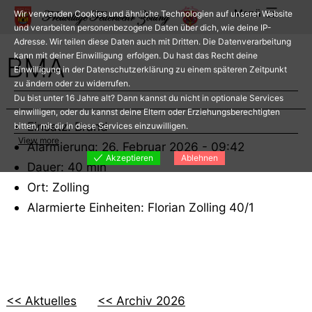
Zum
Menü
Wir verwenden Cookies und ähnliche Technologien auf unserer Website
Inhalt
und verarbeiten personenbezogene Daten über dich, wie deine IP-
Adresse. Wir teilen diese Daten auch mit Dritten. Die Datenverarbeitung
springen
kann mit deiner Einwilligung erfolgen. Du hast das Recht deine
BMA
Einwilligung in der Datenschutzerklärung zu einem späteren Zeitpunkt
zu ändern oder zu widerrufen.
Du bist unter 16 Jahre alt? Dann kannst du nicht in optionale Services
einwilligen, oder du kannst deine Eltern oder Erziehungsberechtigten
Einsatz: Brand
bitten, mit dir in diese Services einzuwilligen.
View more
Alarmierung: 26. Februar 2026 - 09:42
Akzeptieren
Ablehnen
Dauer: 40 min
Ort: Zolling
Alarmierte Einheiten: Florian Zolling 40/1
<< Aktuelles
<< Archiv 2026