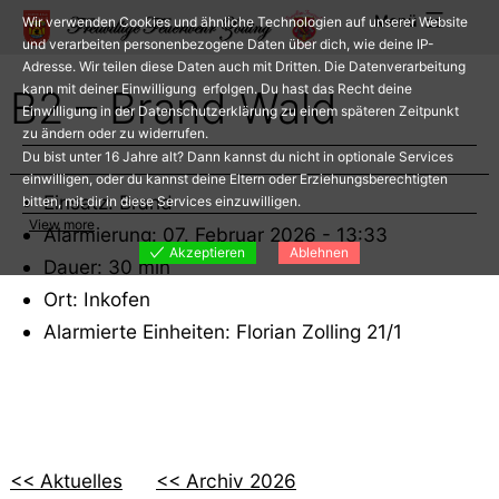
Zum
Menü
Wir verwenden Cookies und ähnliche Technologien auf unserer Website
Inhalt
und verarbeiten personenbezogene Daten über dich, wie deine IP-
Adresse. Wir teilen diese Daten auch mit Dritten. Die Datenverarbeitung
springen
kann mit deiner Einwilligung erfolgen. Du hast das Recht deine
B2 – Brand Wald
Einwilligung in der Datenschutzerklärung zu einem späteren Zeitpunkt
zu ändern oder zu widerrufen.
Du bist unter 16 Jahre alt? Dann kannst du nicht in optionale Services
einwilligen, oder du kannst deine Eltern oder Erziehungsberechtigten
Einsatz: Brand
bitten, mit dir in diese Services einzuwilligen.
View more
Alarmierung: 07. Februar 2026 - 13:33
Akzeptieren
Ablehnen
Dauer: 30 min
Ort: Inkofen
Alarmierte Einheiten: Florian Zolling 21/1
<< Aktuelles
<< Archiv 2026