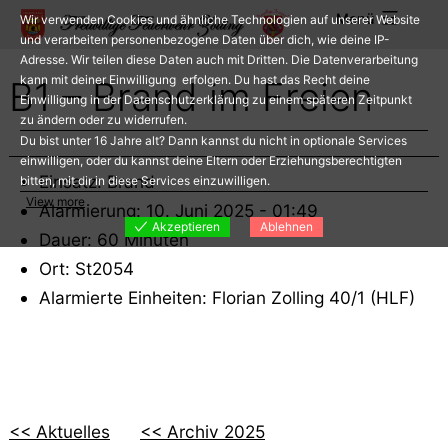
Zum
Menü
Wir verwenden Cookies und ähnliche Technologien auf unserer Website
Inhalt
und verarbeiten personenbezogene Daten über dich, wie deine IP-
Adresse. Wir teilen diese Daten auch mit Dritten. Die Datenverarbeitung
springen
kann mit deiner Einwilligung erfolgen. Du hast das Recht deine
B1 – Brand im Freien
Einwilligung in der Datenschutzerklärung zu einem späteren Zeitpunkt
zu ändern oder zu widerrufen.
Du bist unter 16 Jahre alt? Dann kannst du nicht in optionale Services
einwilligen, oder du kannst deine Eltern oder Erziehungsberechtigten
Einsatz: Brand
bitten, mit dir in diese Services einzuwilligen.
View more
Alarmierung: 10. Juni 2025 - 01:49
Akzeptieren
Ablehnen
Dauer: 60 Minuten
Ort: St2054
Alarmierte Einheiten: Florian Zolling 40/1 (HLF)
<< Aktuelles
<< Archiv 2025