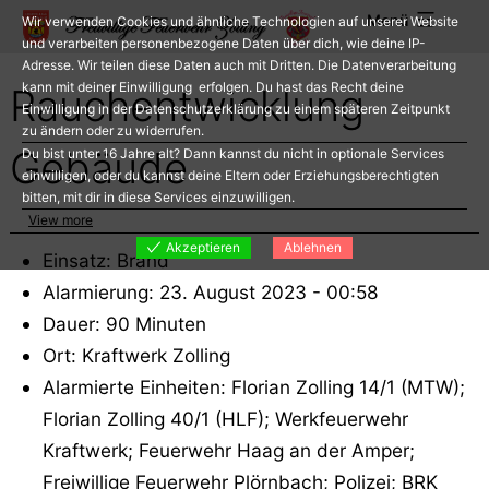
Zum
Menü
Wir verwenden Cookies und ähnliche Technologien auf unserer Website
Inhalt
und verarbeiten personenbezogene Daten über dich, wie deine IP-
Adresse. Wir teilen diese Daten auch mit Dritten. Die Datenverarbeitung
springen
kann mit deiner Einwilligung erfolgen. Du hast das Recht deine
Rauchentwicklung
Einwilligung in der Datenschutzerklärung zu einem späteren Zeitpunkt
zu ändern oder zu widerrufen.
Gebäude
Du bist unter 16 Jahre alt? Dann kannst du nicht in optionale Services
einwilligen, oder du kannst deine Eltern oder Erziehungsberechtigten
bitten, mit dir in diese Services einzuwilligen.
View more
Akzeptieren
Ablehnen
Einsatz: Brand
Alarmierung: 23. August 2023 - 00:58
Dauer: 90 Minuten
Ort: Kraftwerk Zolling
Alarmierte Einheiten: Florian Zolling 14/1 (MTW);
Florian Zolling 40/1 (HLF); Werkfeuerwehr
Kraftwerk; Feuerwehr Haag an der Amper;
Freiwillige Feuerwehr Plörnbach; Polizei; BRK