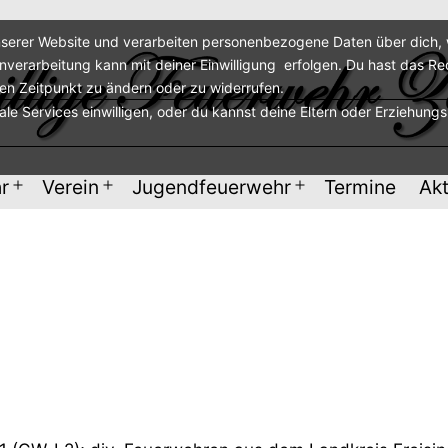
serer Website und verarbeiten personenbezogene Daten über dich, w
enverarbeitung kann mit deiner Einwilligung erfolgen. Du hast das Re
ren Zeitpunkt zu ändern oder zu widerrufen.
nale Services einwilligen, oder du kannst deine Eltern oder Erziehung
r
Verein
Jugendfeuerwehr
Termine
Akt
Menü
Menü
Menü
öffnen
öffnen
öffnen