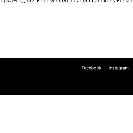
6/1 (GW-L2); div. Feuerwehren aus dem Landkreis Freisin
Facebook
Instagram