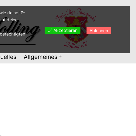
ie deine IP-
cht deine
Akzeptieren
Ablehnen
sberechtigten
uelles
Allgemeines
Menü
öffnen