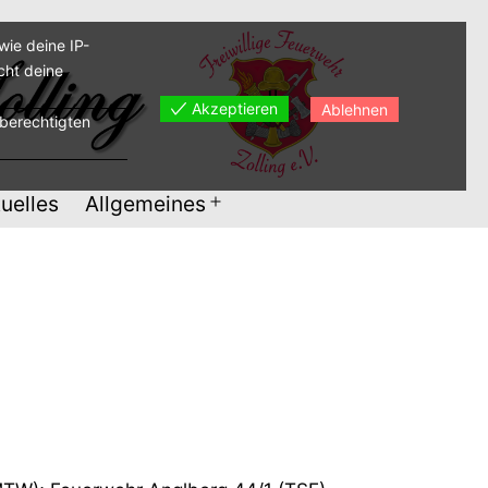
ie deine IP-
cht deine
Akzeptieren
Ablehnen
sberechtigten
uelles
Allgemeines
Menü
öffnen