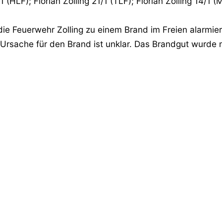
/1 (HLF); Florian Zolling 21/1 (TLF); Florian Zolling 14/
 Feuerwehr Zolling zu einem Brand im Freien alarmiert.
e Ursache für den Brand ist unklar. Das Brandgut wurde