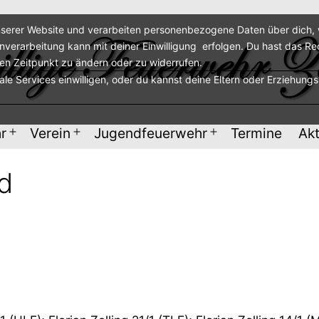
serer Website und verarbeiten personenbezogene Daten über dich, w
enverarbeitung kann mit deiner Einwilligung erfolgen. Du hast das Re
ren Zeitpunkt zu ändern oder zu widerrufen.
nale Services einwilligen, oder du kannst deine Eltern oder Erziehung
r
Verein
Jugendfeuerwehr
Termine
Akt
Menü
Menü
Menü
öffnen
öffnen
öffnen
nd