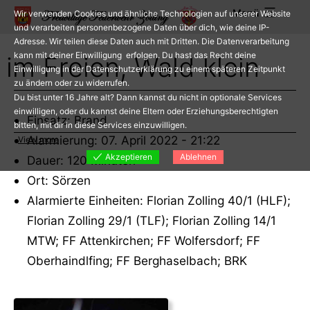
Zum
Menü
Wir verwenden Cookies und ähnliche Technologien auf unserer Website
Inhalt
und verarbeiten personenbezogene Daten über dich, wie deine IP-
Adresse. Wir teilen diese Daten auch mit Dritten. Die Datenverarbeitung
springen
kann mit deiner Einwilligung erfolgen. Du hast das Recht deine
im Freien, Wald klein
Einwilligung in der Datenschutzerklärung zu einem späteren Zeitpunkt
zu ändern oder zu widerrufen.
Du bist unter 16 Jahre alt? Dann kannst du nicht in optionale Services
einwilligen, oder du kannst deine Eltern oder Erziehungsberechtigten
Einsatz: Brand
bitten, mit dir in diese Services einzuwilligen.
Alarmierung: 07. April 2022 - 21:22
View more
Akzeptieren
Ablehnen
Dauer: 120 Minuten
Ort: Sörzen
Alarmierte Einheiten: Florian Zolling 40/1 (HLF);
Florian Zolling 29/1 (TLF); Florian Zolling 14/1
MTW; FF Attenkirchen; FF Wolfersdorf; FF
Oberhaindlfing; FF Berghaselbach; BRK